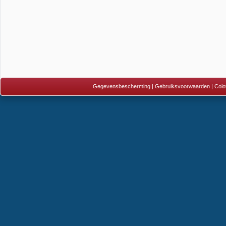
Gegevensbescherming
|
Gebruiksvoorwaarden
|
Colo