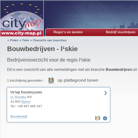
Regio's en landen
Bedrijf inschrijven
» Polen
»
l¹skie
»
Overzicht van branches
Bouwbedrijven - l¹skie
Bedrijvenoverzicht voor de regio l¹skie
Dit is een overzicht van alle vermeldingen met als branche
Bouwbedrijven
uit 
op plattegrond tonen
1 inschrijving gevonden -
Us³ugi Kosztorysowe
ul. Rcerska
9/4
41-902
Bytom
Tel.: +48 697 685 447
Bouwbedrijf