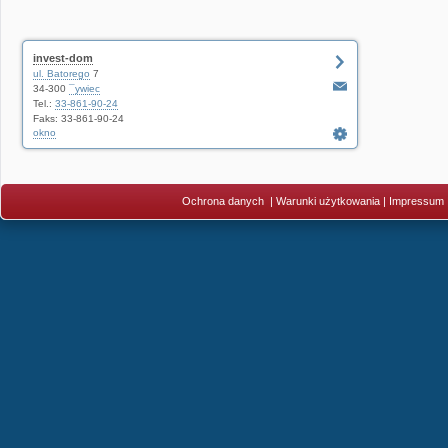
invest-dom
ul. Batorego
7
34-300
¯ywiec
Tel.:
33-861-90-24
Faks: 33-861-90-24
okno
Ochrona danych
|
Warunki użytkowania
|
Impressum