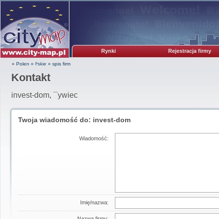
Rynki
Rejestracja firmy
» Polen
»
l¹skie
»
spis firm
Kontakt
invest-dom, ¯ywiec
Twoja wiadomość do: invest-dom
Wiadomość:
Imię/nazwa:
Nazwa firmy: